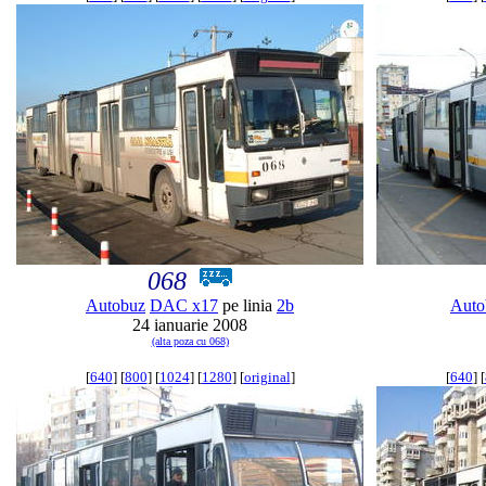
068
Autobuz
DAC x17
pe linia
2b
Auto
24 ianuarie 2008
(alta poza cu 068)
[
640
] [
800
] [
1024
] [
1280
] [
original
]
[
640
] [