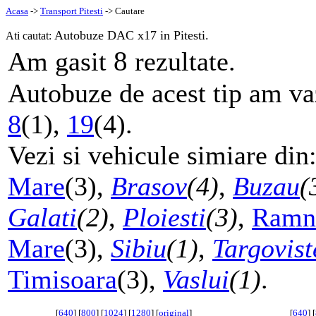
Acasa
->
Transport Pitesti
-> Cautare
Autobuze DAC x17 in Pitesti.
Ati cautat:
8
Am gasit
rezultate.
Autobuze de acest tip am vaz
8
(1),
19
(4).
Vezi si vehicule simiare din
Mare
(3),
Brasov
(4)
,
Buzau
(
Galati
(2)
,
Ploiesti
(3)
,
Ramni
Mare
(3),
Sibiu
(1)
,
Targovist
Timisoara
(3),
Vaslui
(1)
.
[
640
] [
800
] [
1024
] [
1280
] [
original
]
[
640
] [