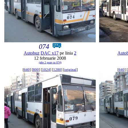
074
Autobuz
DAC x17
pe linia
2
Auto
12 februarie 2008
(alte 2 poze cu 074)
[
640
] [
800
] [
1024
] [
1280
] [
original
]
[
640
] [