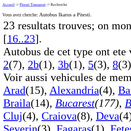
Accueil
->
Pitesti Transport
-> Recherche
Autobus Ikarus a Pitesti.
Vous avez cherche:
23
resultats trouves; on mo
[
16..23
].
Autobus de cet type ont ete 
2
(7),
2b
(1),
3b
(1),
5
(3),
8
(3
Voir aussi vehicules de mem
Arad
(15),
Alexandria
(4),
Ba
Braila
(14),
Bucarest
(177)
,
B
Cluj
(4),
Craiova
(8),
Deva
(4
Severin
(3),
Fagaras
(1),
Fete