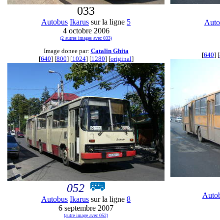
033
Autobus
Ikarus
sur la ligne
5
Auto
4 octobre 2006
(2 autres images avec 033)
Image donee par:
Catalin Ghita
[
640
] [
[
640
] [
800
] [
1024
] [
1280
] [
original
]
052
Auto
Autobus
Ikarus
sur la ligne
8
6 septembre 2007
(autre image avec 052)