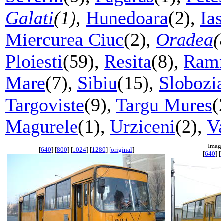
Galati
(1)
,
Hunedoara
(2),
Ia
Miercurea Ciuc
(2),
Oradea
(
Ploiesti
(59),
Resita
(8),
Ramn
Mare
(7),
Sibiu
(15),
Slobozi
Targoviste
(9),
Targu Mures
(
Magurele
(1),
Urziceni
(2),
V
Imag
[
640
] [
800
] [
1024
] [
1280
] [
original
]
[
640
] [