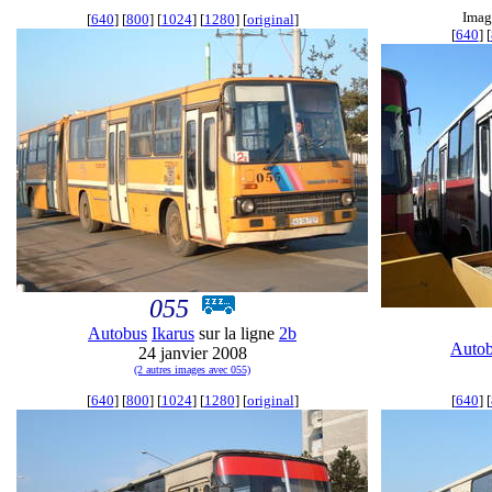
Imag
[
640
] [
800
] [
1024
] [
1280
] [
original
]
[
640
] [
055
Autobus
Ikarus
sur la ligne
2b
Auto
24 janvier 2008
(2 autres images avec 055)
[
640
] [
800
] [
1024
] [
1280
] [
original
]
[
640
] [