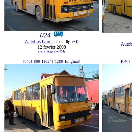
024
Autobus
Ikarus
sur la ligne
0
Auto
12 fevrier 2008
(autre image avec 024)
[
640
] [
[
640
] [
800
] [
1024
] [
1280
] [
original
]